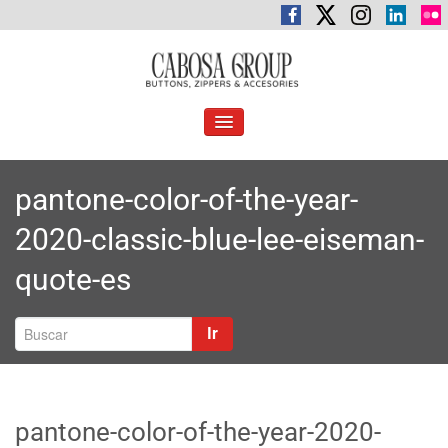
Saltar
al
contenido
C
Botones, cremalleras y accesorios
abosa Group
ALTERNAR
LA
NAVEGACIÓN
pantone-color-of-the-year-
2020-classic-blue-lee-eiseman-
quote-es
Ir
pantone-color-of-the-year-2020-