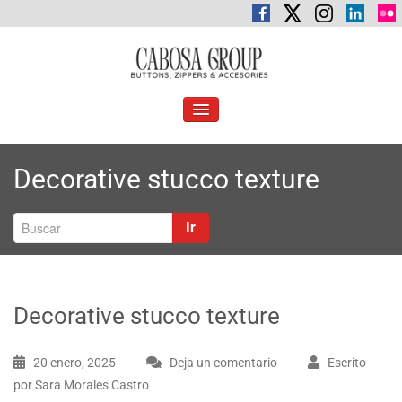
Saltar
al
contenido
C
Botones, cremalleras y accesorios
abosa Group
ALTERNAR
LA
NAVEGACIÓN
Decorative stucco texture
Ir
Decorative stucco texture
20 enero, 2025
Deja un comentario
Escrito
por Sara Morales Castro