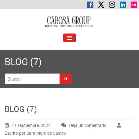
Saltar
al
contenido
C
Botones, cremalleras y accesorios
abosa Group
ALTERNAR
LA
NAVEGACIÓN
BLOG (7)
Ir
BLOG (7)
11 septiembre, 2024
Deja un comentario
Escrito por Sara Morales Castro