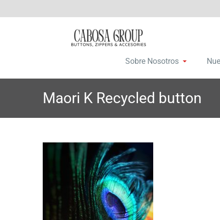
Saltar
C
Botones, c
a
al
contenido
Sobre Nosotros
Nue
Maori K Recycled button