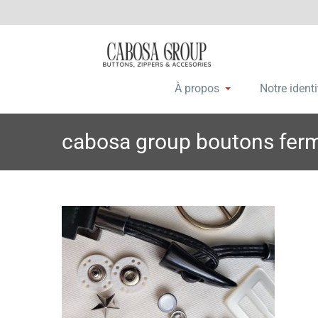
Skip
C
Botones, c
a
to
content
À propos
Notre identi
cabosa group boutons ferm