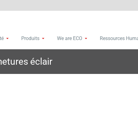
remalleras y accesorios
bosa Group
té
Produits
We are ECO
Ressources Hum
etures éclair