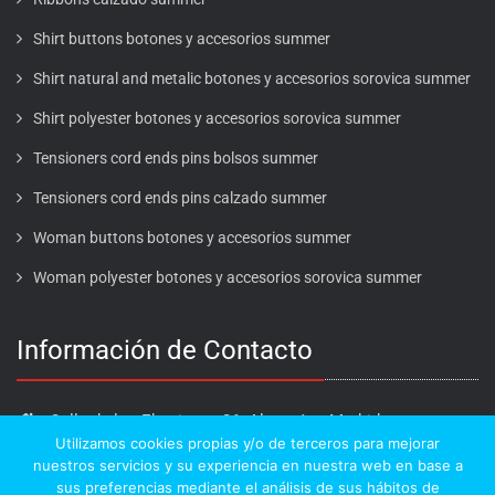
Shirt buttons botones y accesorios summer
Shirt natural and metalic botones y accesorios sorovica summer
Shirt polyester botones y accesorios sorovica summer
Tensioners cord ends pins bolsos summer
Tensioners cord ends pins calzado summer
Woman buttons botones y accesorios summer
Woman polyester botones y accesorios sorovica summer
Información de Contacto
Calle de los Ebanistas, 26. Alcorcón - Madrid
Utilizamos cookies propias y/o de terceros para mejorar
916 411 412
nuestros servicios y su experiencia en nuestra web en base a
info@cabosagroup.com
sus preferencias mediante el análisis de sus hábitos de