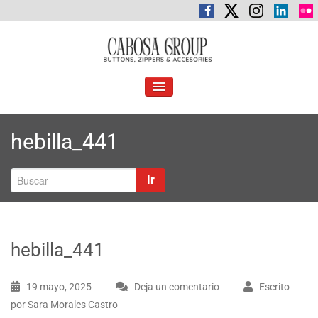
Saltar
al
contenido
C
Botones, cremalleras y accesorios
abosa Group
ALTERNAR
LA
NAVEGACIÓN
hebilla_441
Ir
hebilla_441
19 mayo, 2025
Deja un comentario
Escrito
por Sara Morales Castro