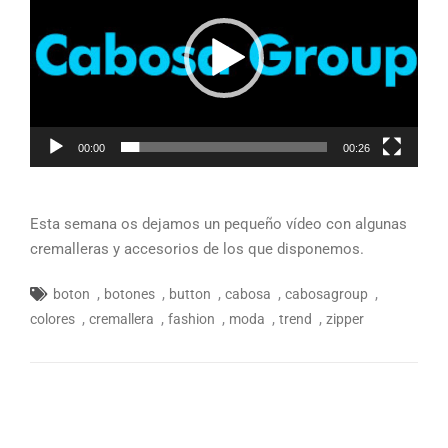
vídeo
00:00
00:26
Esta semana os dejamos un pequeño vídeo con algunas
cremalleras y accesorios de los que disponemos.
,
,
,
,
,
boton
botones
button
cabosa
cabosagroup
,
,
,
,
,
colores
cremallera
fashion
moda
trend
zipper