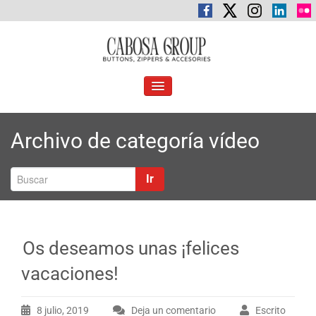
Saltar
al
contenido
C
Botones, cremalleras y accesorios
abosa Group
ALTERNAR
LA
NAVEGACIÓN
Archivo de categoría vídeo
Ir
Os deseamos unas ¡felices
vacaciones!
8 julio, 2019
Deja un comentario
Escrito