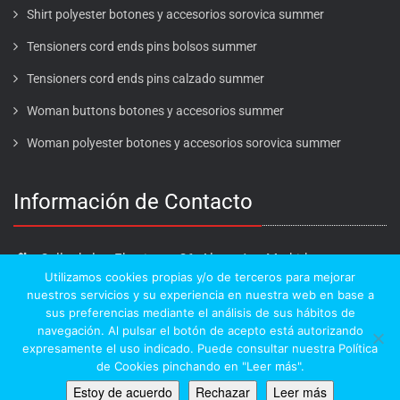
Shirt polyester botones y accesorios sorovica summer
Tensioners cord ends pins bolsos summer
Tensioners cord ends pins calzado summer
Woman buttons botones y accesorios summer
Woman polyester botones y accesorios sorovica summer
Información de Contacto
Calle de los Ebanistas, 26. Alcorcón - Madrid
Utilizamos cookies propias y/o de terceros para mejorar
916 411 412
nuestros servicios y su experiencia en nuestra web en base a
info@cabosagroup.com
sus preferencias mediante el análisis de sus hábitos de
navegación. Al pulsar el botón de acepto está autorizando
expresamente el uso indicado. Puede consultar nuestra Política
de Cookies pinchando en "Leer más".
Cabosa Group Copyright © 2018.
Estoy de acuerdo
Rechazar
Leer más