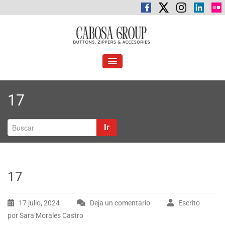
Saltar
al
contenido
C
Botones, cremalleras y accesorios
abosa Group
ALTERNAR
LA
NAVEGACIÓN
17
Ir
17
17 julio, 2024
Deja un comentario
Escrito
por Sara Morales Castro