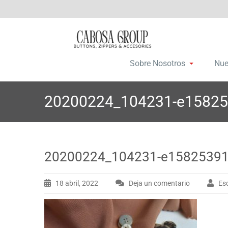
Saltar
C
Botones, c
a
al
contenido
Sobre Nosotros
Nue
20200224_104231-e1582
20200224_104231-e1582539
18 abril, 2022
Deja un comentario
Es