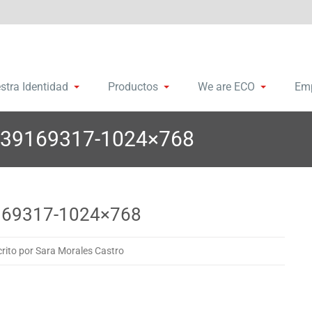
remalleras y accesorios
bosa Group
stra Identidad
Productos
We are ECO
Em
539169317-1024×768
169317-1024×768
crito por Sara Morales Castro