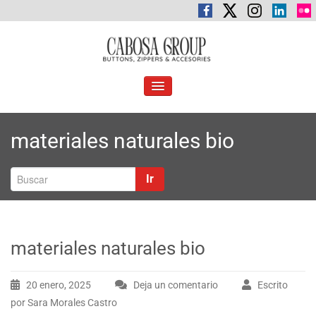
Saltar
al
contenido
C
Botones, cremalleras y accesorios
abosa Group
ALTERNAR
LA
NAVEGACIÓN
materiales naturales bio
Ir
materiales naturales bio
20 enero, 2025
Deja un comentario
Escrito
por Sara Morales Castro