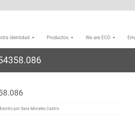
remalleras y accesorios
bosa Group
stra Identidad
Productos
We are ECO
Em
154358.086
58.086
Escrito por Sara Morales Castro