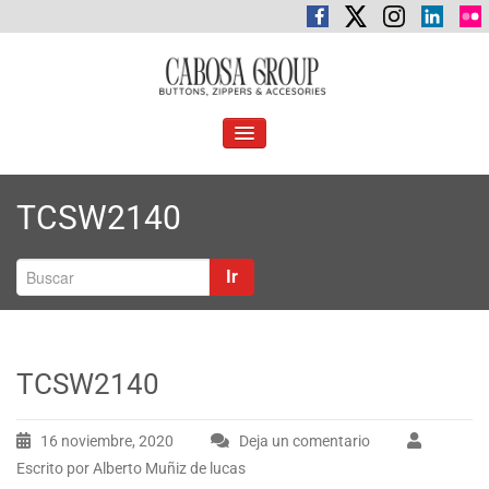
Saltar
al
contenido
C
Botones, cremalleras y accesorios
abosa Group
ALTERNAR
LA
NAVEGACIÓN
TCSW2140
Ir
TCSW2140
16 noviembre, 2020
Deja un comentario
Escrito por Alberto Muñiz de lucas