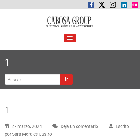
Saltar
al
contenido
C
Botones, cremalleras y accesorios
abosa Group
ALTERNAR
LA
NAVEGACIÓN
1
Ir
1
27 marzo, 2024
Deja un comentario
Escrito
por Sara Morales Castro