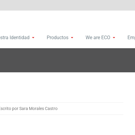
remalleras y accesorios
bosa Group
stra Identidad
Productos
We are ECO
Em
Escrito por Sara Morales Castro