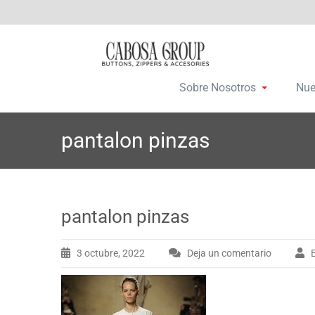
Saltar
C
Botones, c
a
al
contenido
Sobre Nosotros
Nue
pantalon pinzas
pantalon pinzas
3 octubre, 2022
Deja un comentario