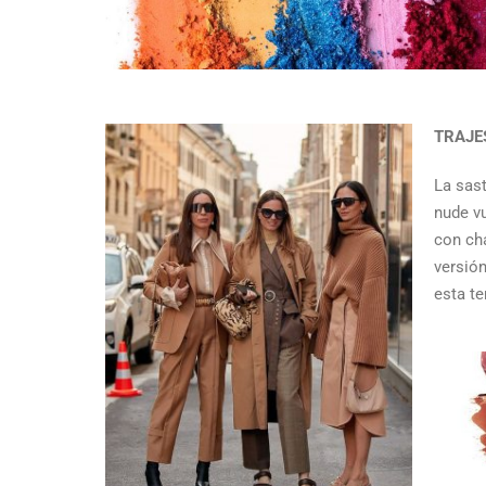
TRAJE
La sast
nude v
con ch
versión
esta te