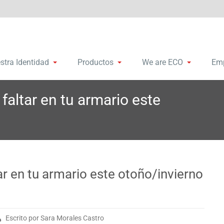
remalleras y accesorios
bosa Group
stra Identidad
Productos
We are ECO
Em
altar en tu armario este
r en tu armario este otoño/invierno
Escrito por Sara Morales Castro