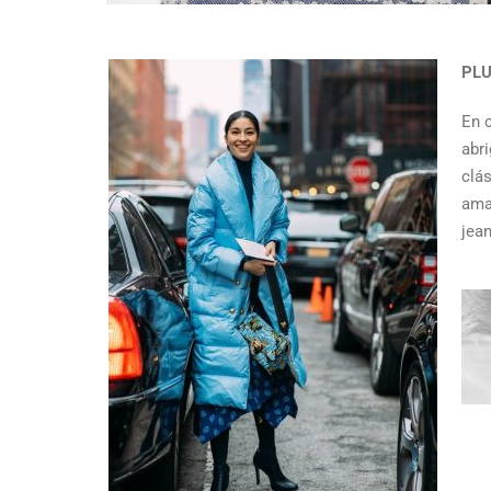
PLU
En c
abr
clá
ama
jea