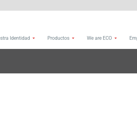
remalleras y accesorios
bosa Group
stra Identidad
Productos
We are ECO
Em